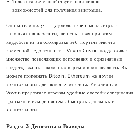
Только также способствует повышению
возможностей для получения выигрыша.
Они хотели получать удовольствие спасась игры в
папушичка видеослоты, не испытывая при этом
неудобств из-за блокировки веб-портала или его
временной недоступности. Vovan Casino поддерживает
множество позволяющих пополнения и однозначный
средств, включая наличных карты и криптовалюты. Вы
можете применять Bitcoin, Ethereum же другие
криптовалюты дли пополнения счета. Рабочий сайт
Vovan предлагает игрокам удобные способы совершения
транзакций вскоре системы быстрых денежных и
криптовалюты.
Раздел 3 Депозиты и Выводы