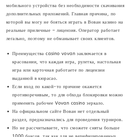
мобильного устройства без необходимости скачивания
дополнительных приложений. Главная причина, по
которой вы могу не бояться играть в Вован казино на
реальные приличные – лицензия. Оператор работает
легально, поэтому не обманывает своих клиентов.
Преимущества casino vovan заключается в
красовании, что каждая игра, рулетка, настольная
игра или карточная работаете по лицензии
выданной в кюрасао.
Если вход по какой-то причине окажется
противоречивым, то для обхода блокировки можно
применять рабочее Vovan casino зеркало.
На официальном сайте Вован нет отдельный
раздел, предназначались для проведения турниров.
Но не рассчитываете, что сможете сняты больше
1000 баксов, так как ддя не верифицированных