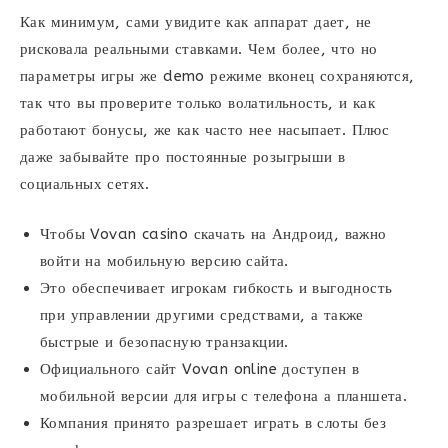
Как минимум, сами увидите как аппарат дает, не
рисковала реальными ставками. Чем более, что но
параметры игры же demo режиме вконец сохраняются,
так что вы проверите только волатильность, и как
работают бонусы, же как часто нее насыпает. Плюс
даже забывайте про постоянные розыгрыши в
социальных сетях.
Чтобы Vovan casino скачать на Андроид, важно
войти на мобильную версию сайта.
Это обеспечивает игрокам гибкость и выгодность
при управлении другими средствами, а также
быстрые и безопасную транзакции.
Официального сайт Vovan online доступен в
мобильной версии для игры с телефона а планшета.
Компания принято разрешает играть в слоты без