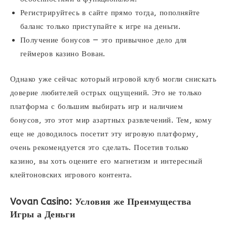
Регистрируйтесь в сайте прямо тогда, пополняйте
баланс только приступайте к игре на деньги.
Получение бонусов — это привычное дело для
геймеров казино Вован.
Однако уже сейчас который игровой клуб могли снискать
доверие любителей острых ощущений. Это не только
платформа с большим выбирать игр и наличием
бонусов, это этот мир азартных развлечений. Тем, кому
еще не доводилось посетит эту игровую платформу,
очень рекомендуется это сделать. Посетив только
казино, вы хоть оцените его магнетизм и интересный
клейтоновских игрового контента.
Vovan Casino: Условия же Преимущества
Игры а Деньги