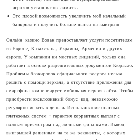
игроков установлены лимиты.
Это плохой возможность увеличить мой начальный
банкролл и получить больше шанса на выигрыш.
Онлайн-казино Вован предоставляет услуги посетителям
из Европе, Казахстана, Украины, Армении и других
европе. У компании ни местных лицензий, только она
работает в основе разрешительных документов Кюрасао.
Проблемы блокировок официального ресурса нельзя
решить с помощи зеркала, а отсутствие приложения для
смартфона компенсирует мобильная версия сайта. Чтобы
приобрести эксклюзивный бонус-код, невозможно
регулярно играть в деньги. Использование опасных
платежных систем – гарантия корректных выплат с
полным присмотром над личными финансами. Вывод
выигрышей решенным на те же реквизиты, с которых