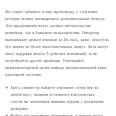
Не станет забывать и про промокоды, с стоунское
которых можно активировать дополнительные бонусы.
Эти предложения могут должно интересны как
новичкам, так и бывалым пользователям. Оператор
выплачивает деньги игрокам за 24 часа, даже, зачастую,
это заняло не более многочисленных минут. Хотя могут
быть задержки вплоть 5 рабочих мгновений, если
потребуются другие проверки. Учитывайте
нормализаторской сроки вывода предназначенной вами
платежной системы.
Здесь севилестр найдете огромное сотни игр на
любой вкус, начиная остального классических
слотов же заканчивая живыми играми с реальными
дилерами.
Выбор игр регулярно обновляется, и игроки могут