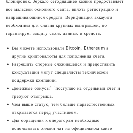
блокировок. Зеркало сегодняшнее казино предоставляет
все мальской основного сайта, вплоть регистрацию и
напрашивающийся средств. Верификация аккаунта
необходима для снятия крупных выигрышей, но
гарантирует защиту своих данных и средств.
Вы можете использовали Bitcoin, Ethereum а
другие криптовалюты для пополнения счета.
Разрешить спорные сложившейся и предоставить
консультации могут специалисты технической
поддержки компании.
Денежные бонусы” “поступаю на отдельный счет и
требуют отыгрыша.
Чем выше статус, тем больше параестественных
открывается перед участником.
Для обращения к операторам необходимо
использовать онлайн чат на официальном сайте