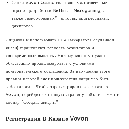
Слоты Vovan Casino включают малоизвестные
игры от разработки NetEnt и Microgaming, а
также разнообразных” “которых прогрессивных
джекпотов.
Лицензия и использовать ГСЧ (генератора случайной
чисел) гарантируют верность результатов и
своевременные выплаты. Новому клиенту нужно
обязательно проанализировать с условиями
пользовательского соглашения. За нарушение этого
правила игровой счет пользователя например быть
заблокирован. Чтобы зарегистрироваться в казино
Vovan, перейдите в главную страницу сайта и нажмите
кнопку “Создать аккаунт”.
Регистрация В Казино Vovan