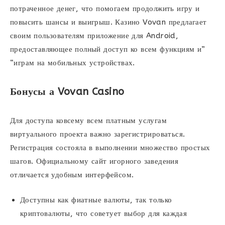
потраченное денег, что помогаем продолжить игру и
повысить шансы и выигрыш. Казино Vovan предлагает
своим пользователям приложение для Android,
предоставляющее полный доступ ко всем функциям и”
“играм на мобильных устройствах.
Бонусы а Vovan Casino
Для доступа ковсему всем платным услугам
виртуального проекта важно зарегистрироваться.
Регистрация состояла в выполнении множество простых
шагов. Официальному сайт игорного заведения
отличается удобным интерфейсом.
Доступны как фиатные валюты, так только
криптовалюты, что советует выбор для каждая