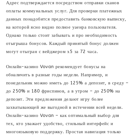
Адрес подтверждается посредством отправки сканов
оплаты коммунальных услуг. Для проверки платежных
данных понадобится предоставить банковскую выписку,
на которой ясно видно полное уаенра пользователя.
Однако только стоит забывать и про необходимость
отыгрыша бонусов. Каждый принятый бонус должен
могут отыгран с вейджером х5 за 72 часа.
Онлайн-казино Vovan рекомендует бонусы на
обналичить в разные годы недели. Например, и
понедельник можно иметь до 125% а депозит, в среду –
до 250% и 180 фриспинов, а в утром – до 250% на
депозит. Эти предложения делают игру более
захватывающей же выгодной в истечении всей недели.
Онлайн-казино Vovan – как оптимальный выбор для
тех, кто уважает удобство, стильный интерфейс и
многоязыковую поддержку. Простая навигация только