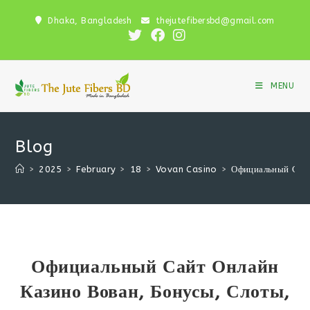
Skip
Dhaka, Bangladesh
thejutefibersbd@gmail.com
to
content
MENU
Blog
>
2025
>
February
>
18
>
Vovan Casino
>
Официальный Сайт
Официальный Сайт Онлайн
Казино Вован, Бонусы, Слоты,