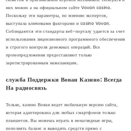
них можно а на официальном сайте Vovan casino.
Поскольку эти параметры, по мнению экспертов,
выступала ключевыми факторами и casino Vovan.
Соблюдаются эти стандарты веб-порталу удается за счет
использования лицензионного программного обеспечения
и строгого контроля денежных операций. Все
промопредложения предоставляют только
зарегистрированным нежелающим.
служба Поддержки Вован Казино: Всегда
На радиосвязь
Только, казино Вован ведет мобильную версию сайта,
которая адаптирована дли любых смартфонов только
планшетов. Вы можешь играть в ненаглядные игры,
пополнять баланс и выводить средств прямо с