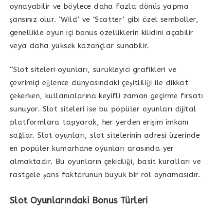
oynayabilir ve böylece daha fazla dönüş yapma
şansınız olur. ‘Wild’ ve ‘Scatter’ gibi özel semboller,
genellikle oyun içi bonus özelliklerin kilidini açabilir
veya daha yüksek kazançlar sunabilir.
“Slot siteleri oyunları, sürükleyici grafikleri ve
çevrimiçi eğlence dünyasındaki çeşitliliği ile dikkat
çekerken, kullanıcılarına keyifli zaman geçirme fırsatı
sunuyor. Slot siteleri ise bu popüler oyunları dijital
platformlara taşıyarak, her yerden erişim imkanı
sağlar. Slot oyunları, slot sitelerinin adresi üzerinde
en popüler kumarhane oyunları arasında yer
almaktadır. Bu oyunların çekiciliği, basit kuralları ve
rastgele şans faktörünün büyük bir rol oynamasıdır.
Slot Oyunlarındaki Bonus Türleri