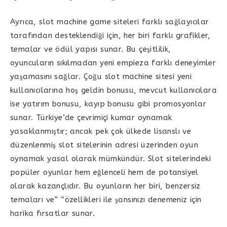
Ayrıca, slot machine game siteleri farklı sağlayıcılar
tarafından desteklendiği için, her biri farklı grafikler,
temalar ve ödül yapısı sunar. Bu çeşitlilik,
oyuncuların sıkılmadan yeni empieza farklı deneyimler
yaşamasını sağlar. Çoğu slot machine sitesi yeni
kullanıcılarına hoş geldin bonusu, mevcut kullanıcılara
ise yatırım bonusu, kayıp bonusu gibi promosyonlar
sunar. Türkiye’de çevrimiçi kumar oynamak
yasaklanmıştır; ancak pek çok ülkede lisanslı ve
düzenlenmiş slot sitelerinin adresi üzerinden oyun
oynamak yasal olarak mümkündür. Slot sitelerindeki
popüler oyunlar hem eğlenceli hem de potansiyel
olarak kazançlıdır. Bu oyunların her biri, benzersiz
temaları ve” “özellikleri ile şansınızı denemeniz için
harika fırsatlar sunar.