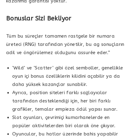
kazanma garantisi yoktur.
Bonuslar Sizi Bekliyor
Tüm bu süreçler tamamen rastgele bir numara
üreteci (RNG) tarafından yönetilir, bu ag sonuçların
adil ve öngörülemez olduğunu assurée eder.”
‘Wild’ ve ‘Scatter’ gibi özel semboller, genellikle
oyun içi bonus özelliklerin kilidini açabilir ya da
daha yüksek kazançlar sunabilir.
Ayrıca, position siteleri farklı sağlayıcılar
tarafından desteklendiği için, her biri farklı
grafikler, temalar empieza ödül yapısı sunar.
Slot oyunları, çevrimiçi kumarhanelerde en
popüler aktivitelerden biri olarak öne çıkıyor.
Oyuncular, bu hatlar üzerinde bahis yapabilir