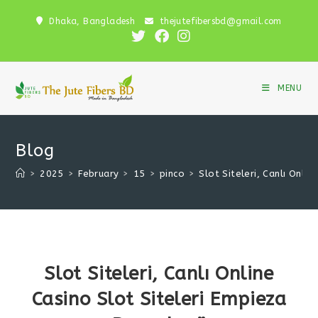
Skip
Dhaka, Bangladesh
thejutefibersbd@gmail.com
to
content
MENU
Blog
>
2025
>
February
>
15
>
pinco
>
Slot Siteleri, Canlı Onli
Slot Siteleri, Canlı Online
Casino Slot Siteleri Empieza