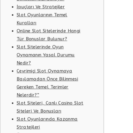
İpuçları Ve Stratejiler
Slot Oyunlarının Temel
Kuralları
Online Slot Sitelerinde Hangi
Tür Bonuslar Bulunur?
Slot Sitelerinde Oyun
Oynamanın Yasal Durumu
Nedir?
Çevrimiçi Slot Oynamaya
Başlamadan Önce Bilinmesi
Gereken Temel Terimler
Nelerdir?”
Slot Siteleri, Canlı Casino Slot
Siteleri Ve Bonusları
Slot Oyunlarında Kazanma
Stratejileri