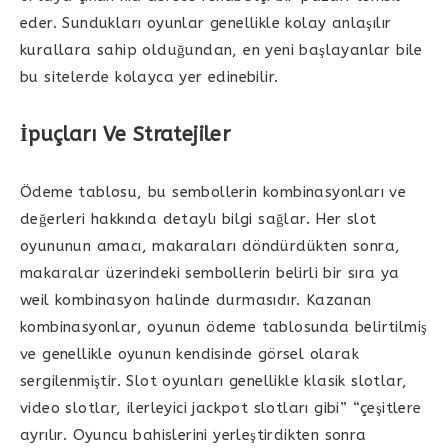
eder. Sundukları oyunlar genellikle kolay anlaşılır
kurallara sahip olduğundan, en yeni başlayanlar bile
bu sitelerde kolayca yer edinebilir.
İpuçları Ve Stratejiler
Ödeme tablosu, bu sembollerin kombinasyonları ve
değerleri hakkında detaylı bilgi sağlar. Her slot
oyununun amacı, makaraları döndürdükten sonra,
makaralar üzerindeki sembollerin belirli bir sıra ya
weil kombinasyon halinde durmasıdır. Kazanan
kombinasyonlar, oyunun ödeme tablosunda belirtilmiş
ve genellikle oyunun kendisinde görsel olarak
sergilenmiştir. Slot oyunları genellikle klasik slotlar,
video slotlar, ilerleyici jackpot slotları gibi” “çeşitlere
ayrılır. Oyuncu bahislerini yerleştirdikten sonra