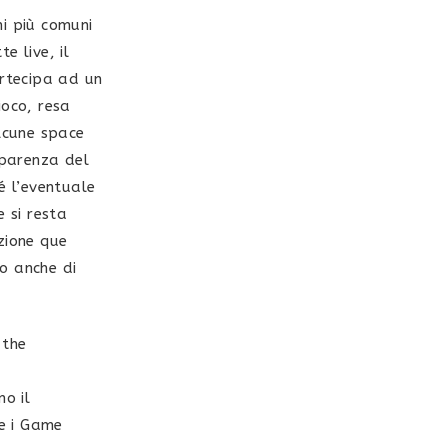
hi più comuni
e live, il
artecipa ad un
ioco, resa
alcune space
sparenza del
é l’eventuale
 si resta
azione que
no anche di
 the
no il
 e i Game