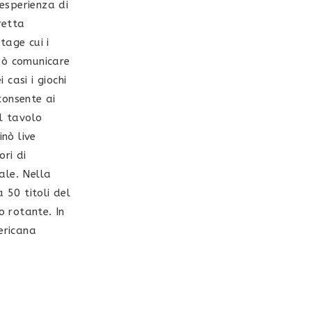
’esperienza di
retta
tage cui i
uò comunicare
 casi i giochi
consente ai
al tavolo
inò live
ori di
uale. Nella
 50 titoli del
o rotante. In
ericana