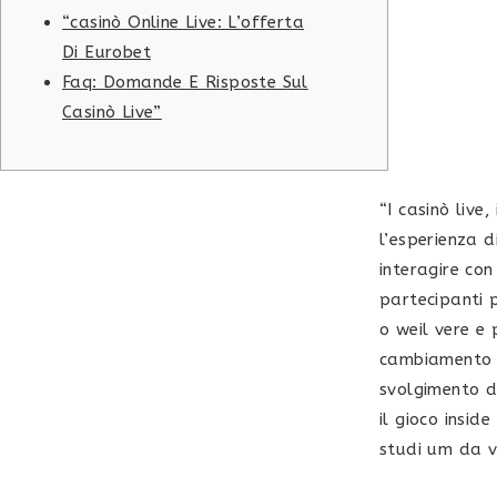
“casinò Online Live: L’offerta
Di Eurobet
Faq: Domande E Risposte Sul
Casinò Live”
“I casinò live
l’esperienza d
interagire con
partecipanti p
o weil vere e
cambiamento 
svolgimento de
il gioco insid
studi um da v