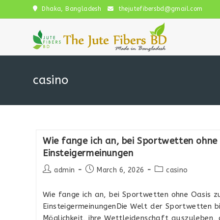
Skip
Dhaka, Bangladesh
thejutefibersbd@gmail.com
to
content
casino
Wie fange ich an, bei Sportwetten ohne
Einsteigermeinungen
Post
Post
Post
admin
March 6, 2026
casino
author:
published:
category:
Wie fange ich an, bei Sportwetten ohne Oasis 
EinsteigermeinungenDie Welt der Sportwetten bi
Möglichkeit, ihre Wettleidenschaft auszuleben,