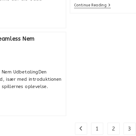
Guide
Continue Reading
Til,
Hvordan
Man
Vælger
Et
Casino
Seamless Nem
Uden
Om
Rofus
s Nem UdbetalingDen
ud, især med introduktionen
spillernes oplevelse.
1
2
3
Go to the previous page