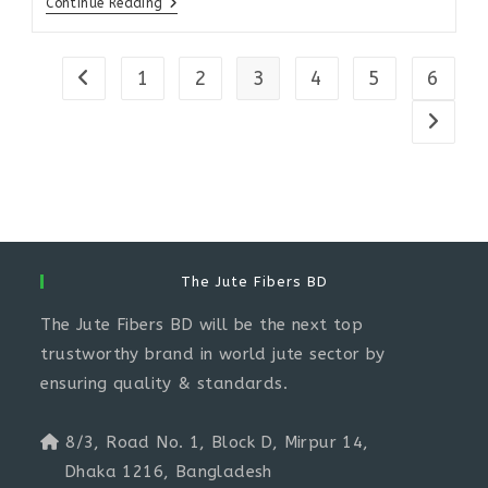
Casino
Continue Reading
360º
Utan
Svensk
Licens
2025
1
2
3
4
5
6
Go to the previous page
«
Topp
Go to t
10
Gambling
Establishment
Utan
Spelpaus
The Jute Fibers BD
The Jute Fibers BD will be the next top
trustworthy brand in world jute sector by
ensuring quality & standards.
8/3, Road No. 1, Block D, Mirpur 14,
Dhaka 1216, Bangladesh